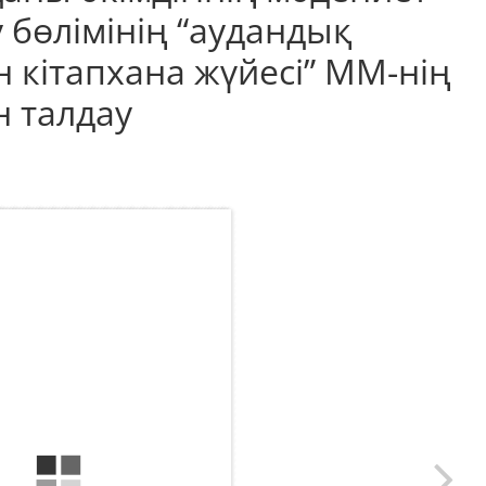
 бөлімінің “аудандық
кітапхана жүйесі” ММ-нің
 талдау