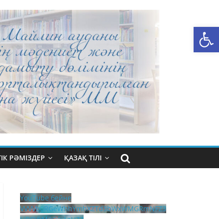
Open toolbar
ІК РӘМІЗДЕР
ҚАЗАҚ ТІЛІ
YouTube бейне
VVVVb0RGeWhhYmhXZTd3bWxWMGRmNFZ3