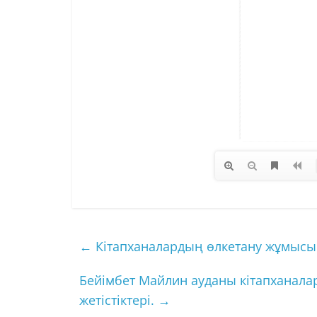
←
Кітапханалардың өлкетану жұмысы:
Бейімбет Майлин ауданы кітапханала
жетістіктері.
→