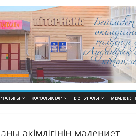
ОРТАЛЫҒЫ
ЖАҢАЛЫҚТАР
БІЗ ТУРАЛЫ
МЕМЛЕКЕТТ
аны әкімдігінің мәдениет