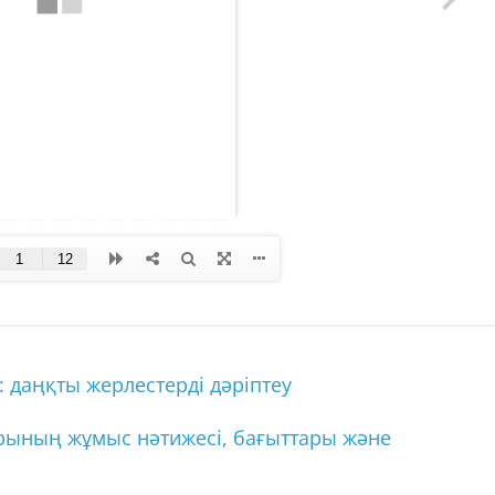
 даңқты жерлестерді дәріптеу
рының жұмыс нәтижесі, бағыттары және