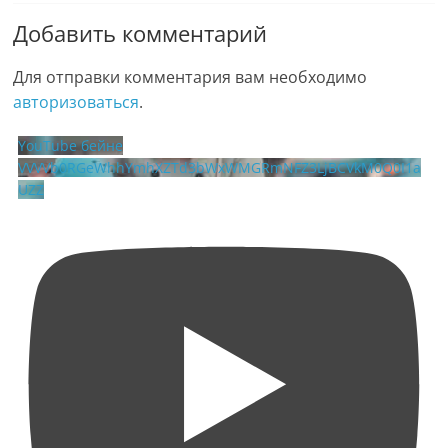
Добавить комментарий
Для отправки комментария вам необходимо
авторизоваться
.
YouTube бейне
VVVVb0RGeWhhYmhXZTd3bWxWMGRmNFZ3LjBCVkM0Q0I1a
UZZ