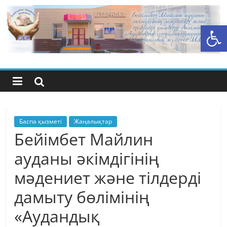
Skip
to
Open toolbar
content
Бейімбет
Майлин
ауданының
орталық
Баспа қызметі
Жаңалықтар
Бейімбет Майлин
кітапхана
ауданы әкімдігінің
мәдениет және тілдерді
жүйесі
дамыту бөлімінің
«Аудандық