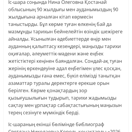
Іс-шара соңында Нина Олеговна Қостанай
облысының 90 жылдығы мен ауданымыздың 90
жылдығына арналған кітап көрмесін
таныстырды. Бұл көрме туған өлкенің бай да
мазмұнды тарихын бейнелейтін өзіндік шежіреге
айналды. Ұсынылған әдебиеттерде өңір мен
ауданның қалыптасу кезеңдері, маңызды тарихи
оқиғалар, әлеуметтік-мәдени және еңбек
жетістіктері кеңінен баяндалған. Сондай-ақ туған
жерінің өркендеуіне адал еңбегімен үлес қосқан,
ауданымызды ғана емес, бүкіл елімізді танытқан
азаматтар туралы деректерге ерекше орын
берілген. Көрме қонақтардың зор
қызығушылығын тудырып, тарихи жадымызды
сақтау мен ұрпақтар сабақтастығының маңызын
терең сезінуге мүмкіндік берді.
Іс-шараның екінші бөлімінде библиограф
Светлана Николаевна Король қонақтарды «2026