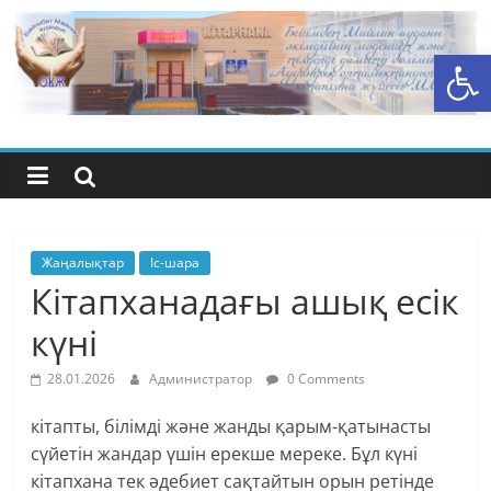
Skip
to
Open toolbar
content
Бейімбет
Майлин
ауданының
орталық
Жаңалықтар
Іс-шара
Кітапханадағы ашық есік
кітапхана
күні
жүйесі
28.01.2026
Администратор
0 Comments
кітапты, білімді және жанды қарым-қатынасты
сүйетін жандар үшін ерекше мереке. Бұл күні
кітапхана тек әдебиет сақтайтын орын ретінде