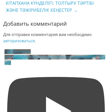
КІТАПХАНА КҮНДЕЛІГІ: ТОЛТЫРУ ТӘРТІБІ
ЖӘНЕ ТӘЖІРИБЕЛІК КЕҢЕСТЕР
→
Добавить комментарий
Для отправки комментария вам необходимо
авторизоваться
.
YouTube бейне
VVVVb0RGeWhhYmhXZTd3bWxWMGRmNFZ3LjBCVkM0Q0I1a
UZZ