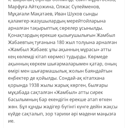
Марфуға Айтқожина, Олжас Сүлейменов,
Мұқағали Мақатаев, Иван Шухов сынды
қаламгер-жазушылардың мерейтойларына
арналған тақырыптық сөрелер ұсынылды.
Қонақтардың ерекше қызығушылығын Жамбыл
Жабаевтың туғанына 180 жыл толуына арналған
«Жамбыл Жабаев: ұлы ақынның мұрасы» атты
кең көлемді кітап көрмесі тудырды. Көрмеде
ақынның көркем шығармаларымен қатар, оның
өмірі мен шығармашылық жолын баяндайтын
еңбектер де қойылды. Сондай-ақ кітапхана
қорында 1938 жылы жарық көрген, былғары
мұқабада сақталған «Жамбыл» атты сирек
басылымның бар екендігін ерекше атап өткен
жөн. Бұл құнды жәдігер бүгінгі күнге дейін жақсы
күйде сақталып, зор тарихи әрі мәдени маңызға
ие.