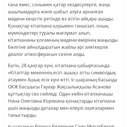
ғана емес, сонымен қатар кездесулерге, жаңа
ашылымдарға және шабыт алуға арналған
мәдени кеңістік ретінде өз есігін айқара ашады.
Қонақтар кітапхана қорымен танысып, оның
мүмкіндіктері туралы мағлұмат алып,
кітапхананы қоғамның мәдени өмірінің маңызды
бөлігіне айналдыратын жайлы әрі зияткерлік
диалог атмосферасын сезіне алды.
Бүгін, 28 қаңтар күні, кітапхана қабырғасында
«Кітаптар мекенінің есігі ашық» атты символдық
атаумен Ашық есік күні өтті. Іс-шараның басында
ОКЖ басшысы Гаухар Жақсылыққызы Асанова
құттықтау сөз сөйледі. Одан кейін кітапханашы
Нина Олеговна Корякина қонақтарды кітапхана
үшін маңызды даталар мен елеулі оқиғалармен
таныстырды.
Іс-шараның бірінші бөлімінде Саин Мұратбеков,