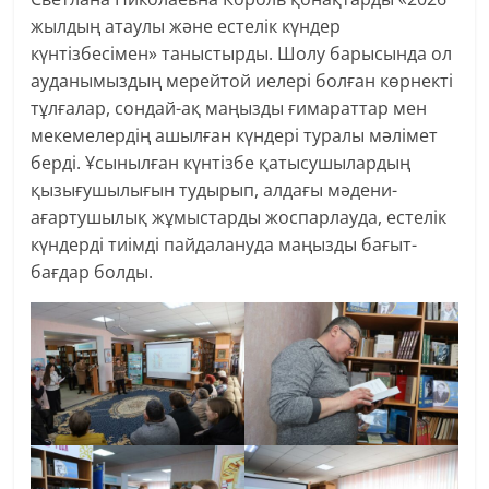
жылдың атаулы және естелік күндер
күнтізбесімен» таныстырды. Шолу барысында ол
ауданымыздың мерейтой иелері болған көрнекті
тұлғалар, сондай-ақ маңызды ғимараттар мен
мекемелердің ашылған күндері туралы мәлімет
берді. Ұсынылған күнтізбе қатысушылардың
қызығушылығын тудырып, алдағы мәдени-
ағартушылық жұмыстарды жоспарлауда, естелік
күндерді тиімді пайдалануда маңызды бағыт-
бағдар болды.