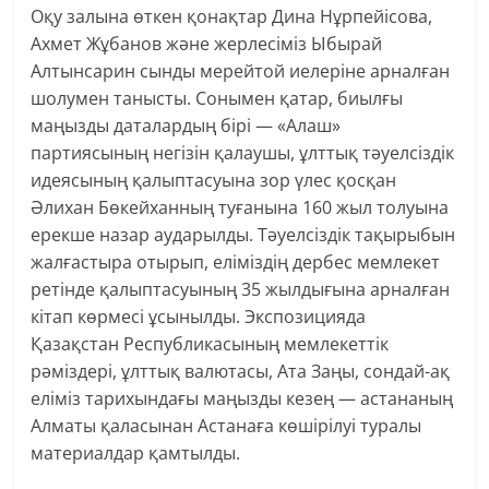
Оқу залына өткен қонақтар Дина Нұрпейісова,
Ахмет Жұбанов және жерлесіміз Ыбырай
Алтынсарин сынды мерейтой иелеріне арналған
шолумен танысты. Сонымен қатар, биылғы
маңызды даталардың бірі — «Алаш»
партиясының негізін қалаушы, ұлттық тәуелсіздік
идеясының қалыптасуына зор үлес қосқан
Әлихан Бөкейханның туғанына 160 жыл толуына
ерекше назар аударылды. Тәуелсіздік тақырыбын
жалғастыра отырып, еліміздің дербес мемлекет
ретінде қалыптасуының 35 жылдығына арналған
кітап көрмесі ұсынылды. Экспозицияда
Қазақстан Республикасының мемлекеттік
рәміздері, ұлттық валютасы, Ата Заңы, сондай-ақ
еліміз тарихындағы маңызды кезең — астананың
Алматы қаласынан Астанаға көшірілуі туралы
материалдар қамтылды.