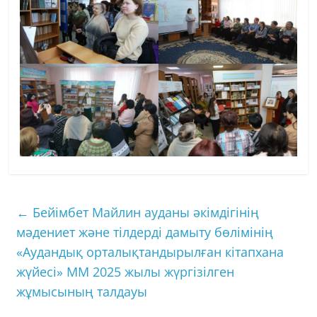
←
Бейімбет Майлин ауданы әкімдігінің
мәдениет және тілдерді дамыту бөлімінің
«Аудандық орталықтандырылған кітапхана
жүйесі» ММ 2025 жылы жүргізілген
жұмысының талдауы