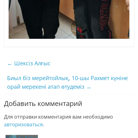
←
Шексіз Алғыс
Биыл біз мерейтойлық, 10-шы Рахмет күніне
орай мерекені атап өтудеміз
→
Добавить комментарий
Для отправки комментария вам необходимо
авторизоваться
.
YouTube бейне