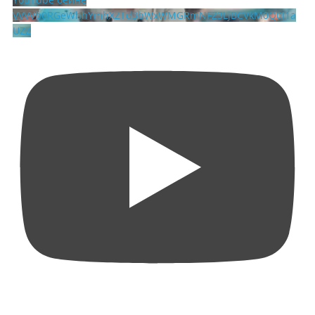
VVVVb0RGeWhhYmhXZTd3bWxWMGRmNFZ3LjBCVkM0Q0I1a
UZZ