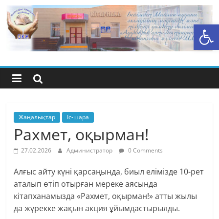
Skip
to
Open toolbar
content
Бейімбет
Майлин
ауданының
орталық
Жаңалықтар
Іс-шара
Рахмет, оқырман!
кітапхана
27.02.2026
Администратор
0 Comments
жүйесі
Алғыс айту күні қарсаңында, биыл елімізде 10-рет
аталып өтіп отырған мереке аясында
кітапханамызда «Рахмет, оқырман!» атты жылы
да жүрекке жақын акция ұйымдастырылды.