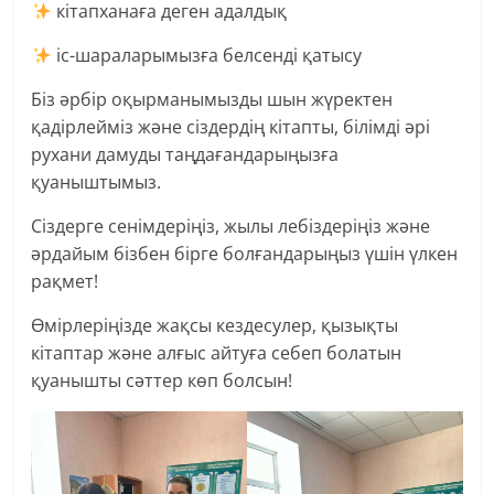
кітапханаға деген адалдық
іс-шараларымызға белсенді қатысу
Біз әрбір оқырманымызды шын жүректен
қадірлейміз және сіздердің кітапты, білімді әрі
рухани дамуды таңдағандарыңызға
қуаныштымыз.
Сіздерге сенімдеріңіз, жылы лебіздеріңіз және
әрдайым бізбен бірге болғандарыңыз үшін үлкен
рақмет!
Өмірлеріңізде жақсы кездесулер, қызықты
кітаптар және алғыс айтуға себеп болатын
қуанышты сәттер көп болсын!