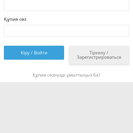
Құпия сөз
Тіркелу /
Зарегистрироваться
Құпия сөзіңізді ұмыттыңыз ба?
Copyright © 2026
Бейімбет Майлин ауданының орталық
кітапхана жүйесі
. All rights reserved.
Theme:
ColorMag
by ThemeGrill. Powered by
WordPress
.