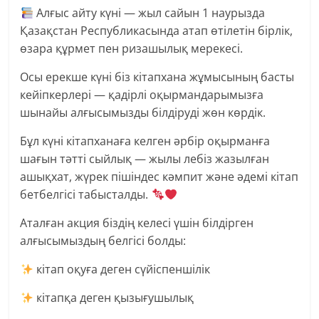
Алғыс айту күні — жыл сайын 1 наурызда
Қазақстан Республикасында атап өтілетін бірлік,
өзара құрмет пен ризашылық мерекесі.
Осы ерекше күні біз кітапхана жұмысының басты
кейіпкерлері — қадірлі оқырмандарымызға
шынайы алғысымызды білдіруді жөн көрдік.
Бұл күні кітапханаға келген әрбір оқырманға
шағын тәтті сыйлық — жылы лебіз жазылған
ашықхат, жүрек пішіндес кәмпит және әдемі кітап
бетбелгісі табысталды.
Аталған акция біздің келесі үшін білдірген
алғысымыздың белгісі болды:
кітап оқуға деген сүйіспеншілік
кітапқа деген қызығушылық