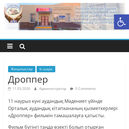
Skip
to
Open toolbar
content
Бейімбет
Майлин
ауданының
орталық
Жаңалықтар
Іс-шара
Дроппер
кітапхана
11.03.2026
Администратор
0 Comments
жүйесі
11 наурыз күні аудандық Мәдениет үйінде
Орталық аудандық кітапхананың қызметкерлері
«Дроппер» фильмін тамашалауға қатысты.
Фильм бүгінгі таңда өзекті болып отырған