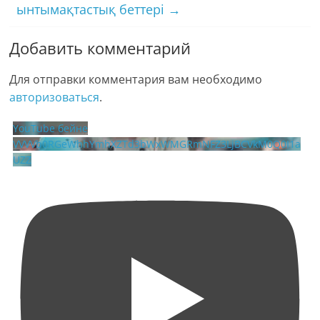
ынтымақтастық беттері
→
Добавить комментарий
Для отправки комментария вам необходимо
авторизоваться
.
YouTube бейне
VVVVb0RGeWhhYmhXZTd3bWxWMGRmNFZ3LjBCVkM0Q0I1a
UZZ