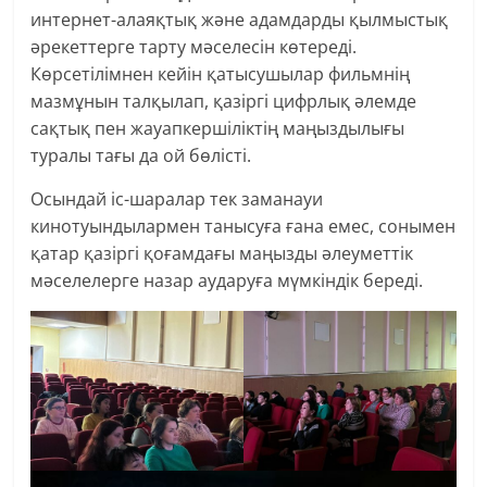
интернет-алаяқтық және адамдарды қылмыстық
әрекеттерге тарту мәселесін көтереді.
Көрсетілімнен кейін қатысушылар фильмнің
мазмұнын талқылап, қазіргі цифрлық әлемде
сақтық пен жауапкершіліктің маңыздылығы
туралы тағы да ой бөлісті.
Осындай іс-шаралар тек заманауи
кинотуындылармен танысуға ғана емес, сонымен
қатар қазіргі қоғамдағы маңызды әлеуметтік
мәселелерге назар аударуға мүмкіндік береді.