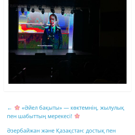
←
«Әйел бақыты» — көктемнің, жылулық
пен шабыттың мерекесі!
Әзербайжан және Қазақстан: достық пен