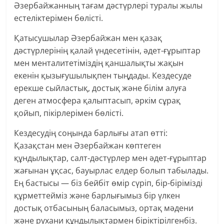
Әзербайжанның тағам дәстүрлері туралы жылы
естеліктерімен бөлісті.
Қатысушылар Әзербайжан мен қазақ
дәстүрлерінің қалай үндесетінін, әдет-ғұрыптар
мен менталитетіміздің қаншалықты жақын
екенін қызығушылықпен тыңдады. Кездесуде
ерекше сыйластық, достық және білім алуға
деген атмосфера қалыптасып, әркім сұрақ
қойып, пікірлерімен бөлісті.
Кездесудің соңында барлығы атап өтті:
Қазақстан мен Әзербайжан көптеген
құндылықтар, салт-дәстүрлер мен әдет-ғұрыптар
жағынан ұқсас, бауырлас елдер болып табылады.
Ең бастысы — біз бейбіт өмір сүріп, бір-бірімізді
құрметтейміз және барлығымыз бір үлкен
достық отбасының баласымыз, ортақ мәдени
және рухани құндылықтармен біріктірілгенбіз.