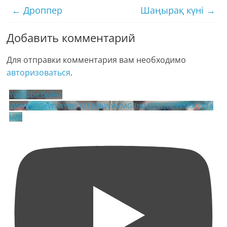
←
Дроппер
Шаңырақ күні
→
Добавить комментарий
Для отправки комментария вам необходимо
авторизоваться
.
YouTube бейне
VVVVb0RGeWhhYmhXZTd3bWxWMGRmNFZ3LjBCVkM0Q0I1a
UZZ