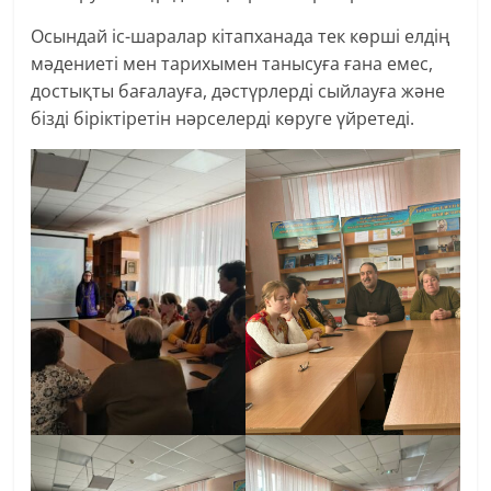
Осындай іс-шаралар кітапханада тек көрші елдің
мәдениеті мен тарихымен танысуға ғана емес,
достықты бағалауға, дәстүрлерді сыйлауға және
бізді біріктіретін нәрселерді көруге үйретеді.