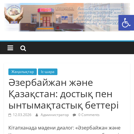
Skip
to
Open toolbar
content
Бейімбет
Майлин
ауданының
орталық
Жаңалықтар
Іс-шара
Әзербайжан және
кітапхана
Қазақстан: достық пен
ынтымақтастық беттері
жүйесі
12.03.2026
Администратор
0 Comments
Кітапханада мәдени диалог: «Әзербайжан және