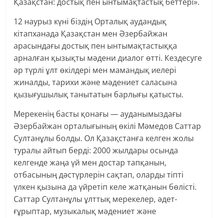
Қазақстан: достық пен ынтымақтастық беттері».
12 наурыз күні біздің Орталық аудандық
кітапханада Қазақстан мен Әзербайжан
арасындағы достық пен ынтымақтастыққа
арналған қызықты мәдени диалог өтті. Кездесуге
әр түрлі ұлт өкілдері мен мамандық иелері
жиналды, тарихи және мәдениет саласына
қызығушылық танытатын барлығы қатысты.
Мерекенің басты қонағы — ауданымыздағы
Әзербайжан орталығының өкілі Мәмедов Саттар
Султанұлы болды. Ол Қазақстанға келген жолы
туралы айтып берді: 2000 жылдары осында
келгенде жаңа үй мен достар тапқанын,
отбасының дәстүрлерін сақтап, оларды тіпті
үлкен қызына да үйретіп келе жатқанын бөлісті.
Саттар Султанұлы ұлттық мерекелер, әдет-
ғұрыптар, музыкалық мәдениет және