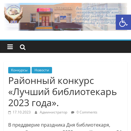
Перейти
к
Открыть панель инструментов
содержимому
Центральная
библиотечная
система
района
Конкурсы
Новости
Районный конкурс
Беимбета
«Лучший библиотекарь
2023 года».
Майлина
17.10.2023
Администратор
0 Comments
В преддверие праздника Дня библиотекаря,