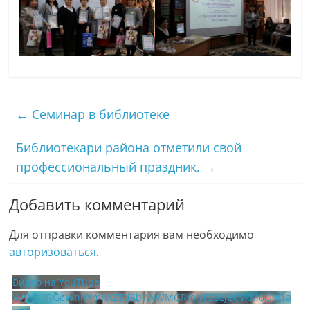
←
Семинар в библиотеке
Библиотекари района отметили свой
профессиональный праздник.
→
Добавить комментарий
Для отправки комментария вам необходимо
авторизоваться
.
Видео на YouTube
VVVVb0RGeWhhYmhXZTd3bWxWMGRmNFZ3LjBCVkM0Q0I1a