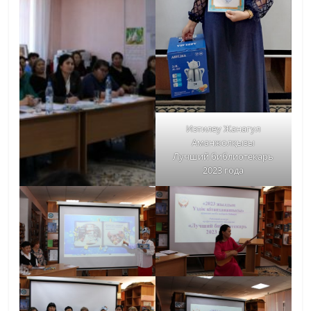
Изтилеу Жанагул
Аманжолқызы
Лучший библиотекарь
2023 года