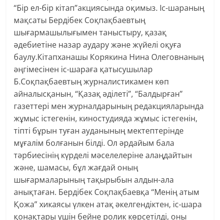
“Бір ел-бір кітап”акциясында оқимыз. Іс-шараның
мақсаты Бердібек Соқпақбаевтың
шығармашылығымен таныстыру, қазақ
әдебиетіне назар аудару және жүйелі оқуға
баулу.Кітапханашы Корякина Нина Олеговнаның
әңгімесінен іс-шараға қатысушылар
Б.Соқпақбаевтың журналистикамен көп
айналысқанын, “Қазақ әділеті”, “Балдырған”
газеттері мен журналдарының редакцияларында
жұмыс істегенін, киностудияда жұмыс істегенін,
тіпті бұрын туған ауданының мектептерінде
мұғалім болғанын білді. Ол әрдайым бала
тәрбиесінің күрделі мәселелеріне алаңдайтын
және, шамасы, бұл жағдай оның
шығармаларының тақырыбын алдын-ала
анықтаған. Бердібек Соқпақбаевқа “Менің атым
Қожа” хикаясы үлкен атақ әкелгендіктен, іс-шара
қонақтары үшін бейне ролик көрсетілді, оны