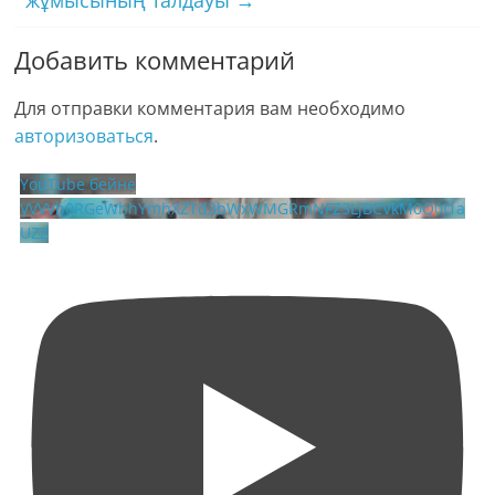
Добавить комментарий
Для отправки комментария вам необходимо
авторизоваться
.
YouTube бейне
VVVVb0RGeWhhYmhXZTd3bWxWMGRmNFZ3LjBCVkM0Q0I1a
UZZ