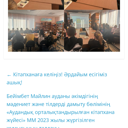
←
Кітапханаға келіңіз! Әрдайым есігіміз
ашық!
Бейімбет Майлин ауданы әкімдігінің
мәдениет және тілдерді дамыту бөлімінің
«Аудандық орталықтандырылған кітапхана
жүйесі» ММ 2023 жылы жүргізілген
жұмысының талдауы
→