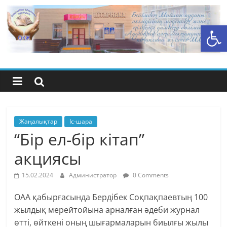
Skip
to
Open toolbar
content
Бейімбет
Майлин
ауданының
орталық
Жаңалықтар
Іс-шара
“Бір ел-бір кітап”
кітапхана
акциясы
жүйесі
15.02.2024
Администратор
0 Comments
ОАА қабырғасында Бердібек Соқпақпаевтың 100
жылдық мерейтойына арналған әдеби журнал
өтті, өйткені оның шығармаларын биылғы жылы