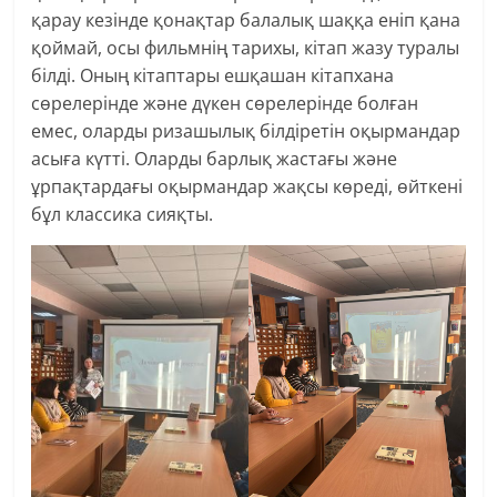
қарау кезінде қонақтар балалық шаққа еніп қана
қоймай, осы фильмнің тарихы, кітап жазу туралы
білді. Оның кітаптары ешқашан кітапхана
сөрелерінде және дүкен сөрелерінде болған
емес, оларды ризашылық білдіретін оқырмандар
асыға күтті. Оларды барлық жастағы және
ұрпақтардағы оқырмандар жақсы көреді, өйткені
бұл классика сияқты.