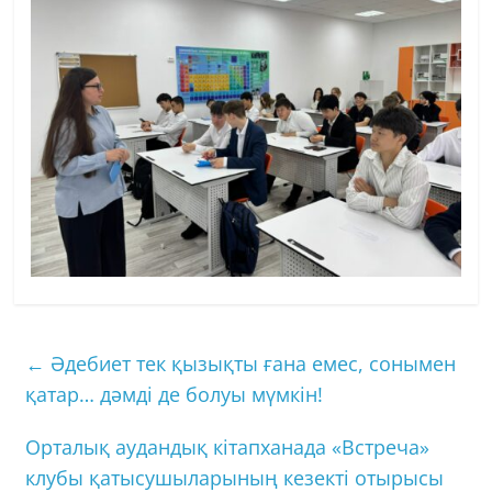
←
Әдебиет тек қызықты ғана емес, сонымен
қатар… дәмді де болуы мүмкін!
Орталық аудандық кітапханада «Встреча»
клубы қатысушыларының кезекті отырысы