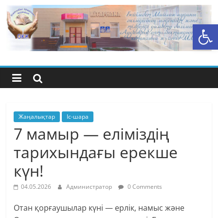
Skip
to
Open toolbar
content
Бейімбет
Майлин
ауданының
орталық
Жаңалықтар
Іс-шара
7 мамыр — еліміздің
кітапхана
тарихындағы ерекше
күн!
жүйесі
04.05.2026
Администратор
0 Comments
Отан қорғаушылар күні — ерлік, намыс және