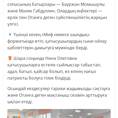
соғысының батырлары — Бауржан Момышулы
және Малик Габдуллин. Олардың еңбектері —
ерлік пен Отанға деген сүйіспеншіліктің жарқын
үлгісі.
Үшінші кезең «Миф немесе шындық»
форматында өтіп, қатысушылардың сыни ойлау
қабілеттерін дамытуға мүмкіндік берді.
Шара соңында Нина Олеговна
қатысушыларға естелік сыйлықтар табыстап,
адал, батыл, қайсар болып, өз елінің нағыз
патриоты болуға тілек білдірді.
Осындай кездесулер тарихи жадымызды сақтауға
және Отанға деген мақтаныш сезімін арттыруға
ықпал етеді.