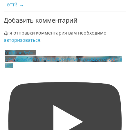
өтті!
→
Добавить комментарий
Для отправки комментария вам необходимо
авторизоваться
.
YouTube бейне
VVVVb0RGeWhhYmhXZTd3bWxWMGRmNFZ3LjBCVkM0Q0I1a
UZZ