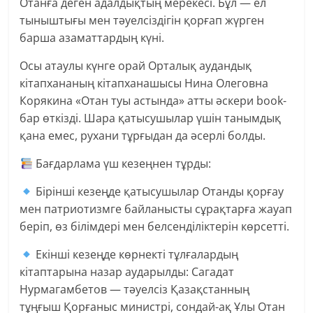
Отанға деген адалдықтың мерекесі. Бұл — ел
тыныштығы мен тәуелсіздігін қорғап жүрген
барша азаматтардың күні.
Осы атаулы күнге орай Орталық аудандық
кітапхананың кітапханашысы Нина Олеговна
Корякина «Отан туы астында» атты әскери book-
бар өткізді. Шара қатысушылар үшін танымдық
қана емес, рухани тұрғыдан да әсерлі болды.
Бағдарлама үш кезеңнен тұрды:
Бірінші кезеңде қатысушылар Отанды қорғау
мен патриотизмге байланысты сұрақтарға жауап
беріп, өз білімдері мен белсенділіктерін көрсетті.
Екінші кезеңде көрнекті тұлғалардың
кітаптарына назар аударылды: Сагадат
Нурмагамбетов — тәуелсіз Қазақстанның
тұңғыш Қорғаныс министрі, сондай-ақ Ұлы Отан