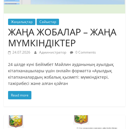
Жаңалықтар
Сайыстар
ЖАҢА ЖОБАЛАР – ЖАҢА
МҮМКІНДІКТЕР
24.07.2026
Администратор
0 Comments
24 шілде күні Бейімбет Майлин ауданының ауылдық
кітапханашылары үшін онлайн форматта «Ауылдық
кітапханалардың жобалық қызметі: мүмкіндіктері,
тәжірибесі және алған қойған
Read more