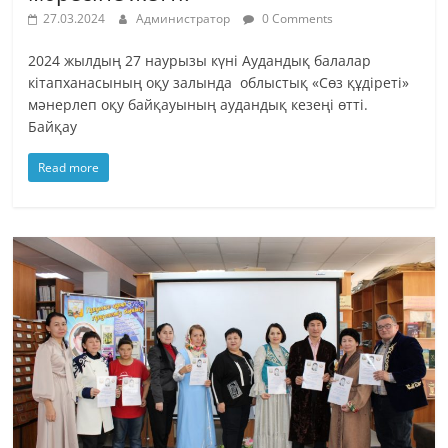
27.03.2024
Администратор
0 Comments
2024 жылдың 27 наурызы күні Аудандық балалар
кітапханасының оқу залында облыстық «Сөз құдіреті»
мәнерлеп оқу байқауының аудандық кезеңі өтті.
Байқау
Read more