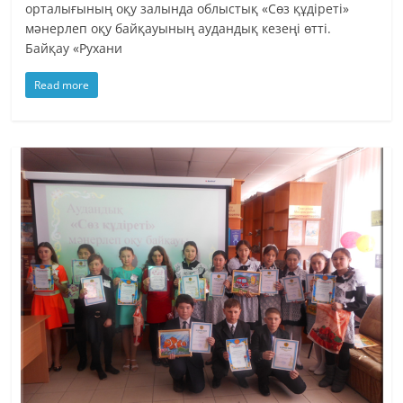
орталығының оқу залында облыстық «Сөз құдіреті»
мәнерлеп оқу байқауының аудандық кезеңі өтті.
Байқау «Рухани
Read more