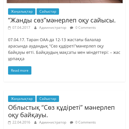
Жаңалықтар
Сайыстар
“Жанды сөз”мәнерлеп оқу сайысы.
07.04.2017
Администратор
0 Comments
07.04.17. Таран ОАА-да 12-13 жастағы балалар
арасында аудандық “Сөз құдіреті”мәнерлеп оқу
байқауы өтті. Байқаудың мақсаты мен міндеттері: – жас
ұрпаққа
Read more
Жаңалықтар
Сайыстар
Облыстық “Сөз құдіреті” мәнерлеп
оқу байқауы.
22.04.2016
Администратор
0 Comments