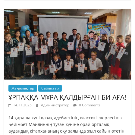
Жаңалықтар
Сайыстар
ҰРПАҚҚА МҰРА ҚАЛДЫРҒАН БИ АҒА!
14.11.2025
Администратор
0 Comments
14 қараша күні қазақ әдебиетінің классигі, жерлесіміз
Бейімбет Майлиннің туған күніне орай орталық
аудандық кітапхананың оқу залында жыл сайын өтетін