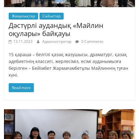
Жаңалықтар
Сайыстар
Дәстүрлі аудандық «Майлин
оқулары» байқауы
13.11.2023
Администратор
0 Comments
15 қараша – белгілі қазақ жазушысы, драматург, қазақ
әдебиетінің классигі, жерлесіміз, есімі ауданымызға
берілген – Бейімбет Жармағамбетұлы Майлиннің туған
күні.
Read more