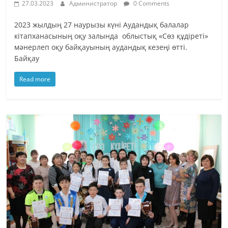
27.03.2023
Администратор
0 Comments
2023 жылдың 27 наурызы күні Аудандық балалар
кітапханасының оқу залында облыстық «Сөз құдіреті»
мәнерлеп оқу байқауының аудандық кезеңі өтті.
Байқау
Read more