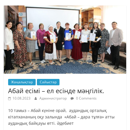
Жаңалықтар
Сайыстар
Абай есімі – ел есінде мәңгілік.
10.08.2023
Администратор
0 Comments
10 тамыз – Абай күніне орай, аудандық орталық
кітапхананың оқу залында «Абай – дара тұлға» атты
аудандық байқауы өтті. Әдебиет