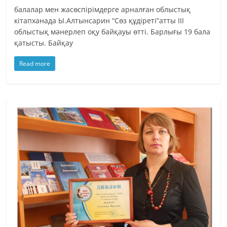
балалар мен жасөспірімдерге арналған облыстық
кітапханада Ы.Алтынсарин “Сөз құдіреті”атты III
облыстық мәнерлеп оқу байқауы өтті. Барлығы 19 бала
қатысты. Байқау
Read more