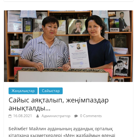
Жаңалықтар
Сайыстар
Сайыс аяқталып, жеңімпаздар
анықталды…
16.08.2021
Администратор
0 Comments
Бейімбет Майлин ауданының аудандық орталық
кітапхана қызметкерлері «Мен жазбаймын өлеңді