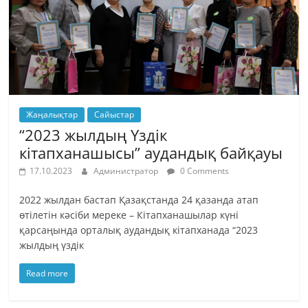
Жаңалықтар
Сайыстар
“2023 жылдың Үздік
кітапханашысы” аудандық байқауы
17.10.2023
Администратор
0 Comments
2022 жылдан бастап Қазақстанда 24 қазанда атап
өтілетін кәсіби мереке – Кітапханашылар күні
қарсаңында орталық аудандық кітапханада “2023
жылдың үздік
Read more