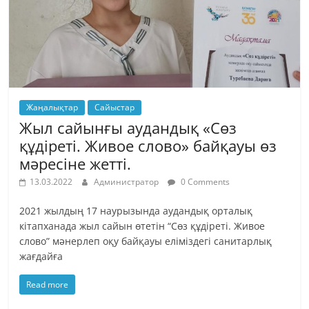
Жаңалықтар
Сайыстар
Жыл сайынғы аудандық «Сөз
құдіреті. Живое слово» байқауы өз
мәресіне жетті.
13.03.2022
Администратор
0 Comments
2021 жылдың 17 наурызында аудандық орталық
кітапханада жыл сайын өтетін “Сөз құдіреті. Живое
слово” мәнерлеп оқу байқауы еліміздегі санитарлық
жағдайға
Read more