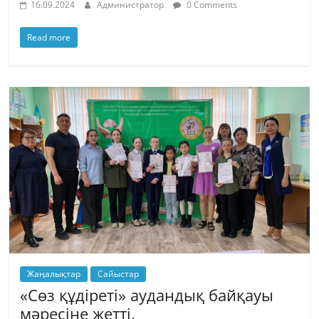
16.09.2024
Администратор
0 Comments
Read more
Жаңалықтар
Сайыстар
«Сөз құдіреті» аудандық байқауы
мәресіне жетті.