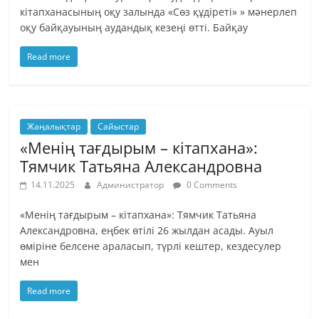
кітапханасының оқу залында «Сөз құдіреті» » мәнерлеп
оқу байқауының аудандық кезеңі өтті. Байқау
Read more
Жаңалықтар
Сайыстар
«Менің тағдырым – кітапхана»:
Тямчик Татьяна Александровна
14.11.2025
Администратор
0 Comments
«Менің тағдырым – кітапхана»: Тямчик Татьяна
Александровна, еңбек өтілі 26 жылдан асады. Ауыл
өміріне белсене араласып, түрлі кештер, кездесулер
мен
Read more