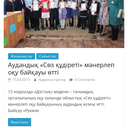
Жаңалықтар
Сайыстар
Аудандық «Сөз құдіреті» мәнерлеп
оқу байқауы өтті
15.03.2019
Администратор
0 Comments
15 наурызда «Достық» мәдени – танымдық
орталығының оқу залында облыстық «Сөз құдіреті»
мәнерлеп оқу байқауының аудандық кезеңі өтті.
Байқау «Рухани
Read more