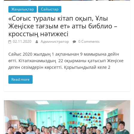
Жаңалықтар
Сайыстар
«Соғыс туралы кітап оқып, Ұлы
Жеңіске тағзым ет» атты библио –
кросстың нәтижесі
02.11.2020
Администратор
0 Comments
Сайыс 2020 жылдың 1 ақпанынан 9 мамырына дейін
өтті. Кітапханамыздың 22 оқырманы қатысып Жеңіске
деген сезімдерін көрсетті. Қорытындылай келе 2
Read more