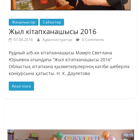
Жаңалықтар
Сайыстар
Жыл кітапханашысы 2016
07.04.2016
Администратор
0 Comments
Рудный а/б-ки кітапханашысы Мамро Светлана
Юрьевна атындағы “Жыл кітапханашысы 2016”
Облыстық кітапхана қызметкерлерінің кәсіби шеберлік
конкурсына қатысты. Н. К. Даулетова
Read more