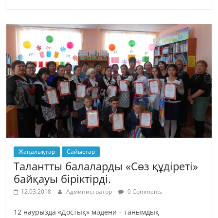
Жаңалықтар
Сайыстар
Талантты балаларды «Сөз құдіреті»
байқауы біріктірді.
12.03.2018
Администратор
0 Comments
12 наурызда «Достық» мәдени – танымдық