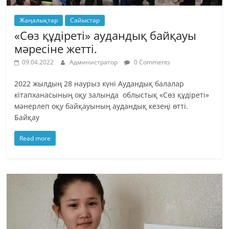
Жаңалықтар
Сайыстар
«Сөз құдіреті» аудандық байқауы
мәресіне жетті.
09.04.2022
Администратор
0 Comments
2022 жылдың 28 наурыз күні Аудандық балалар
кітапханасының оқу залында облыстық «Сөз құдіреті»
мәнерлеп оқу байқауының аудандық кезеңі өтті.
Байқау
Read more