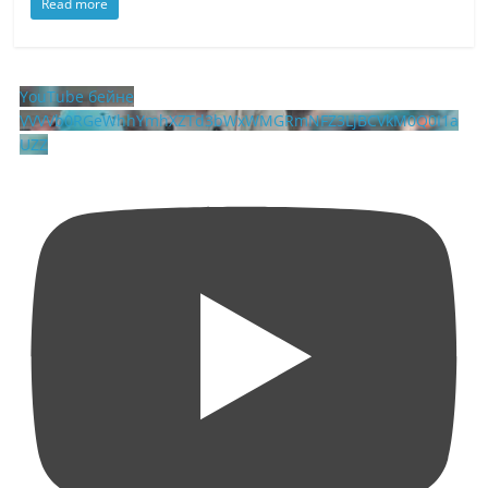
Read more
YouTube бейне
VVVVb0RGeWhhYmhXZTd3bWxWMGRmNFZ3LjBCVkM0Q0I1a
UZZ