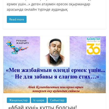
ермек үшін…» деген атаумен ересек оқырмандар
арасында онлайн түрінде аудандық
Read more
Жаңалықтар
Іс-шара
Сайыстар
«Абай күні» құтты болсын!